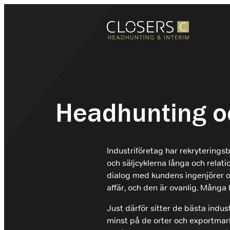
Hoppa
till
innehåll
Säljrekrytering
Headhunting
Headhunting och
Rekrytering
Interimslösningar
Branscher
Om Closers
Industriföretag har rekryteringsb
och säljcyklerna långa och relati
Kontakt
dialog med kundens ingenjörer oc
affär, och den är ovanlig. Många
Just därför sitter de bästa indus
+46 (0)8 410 22 670
minst på de orter och exportmar