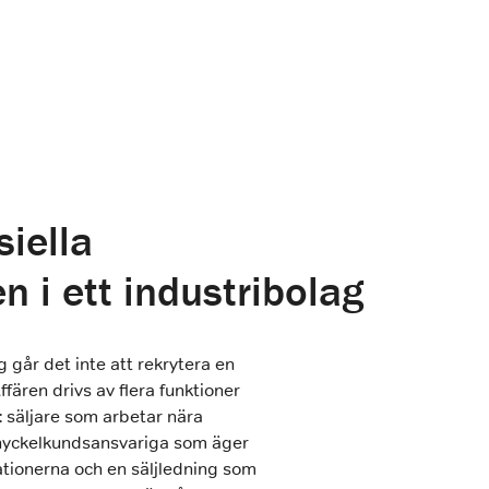
iella
n i ett industribolag
ag går det inte att rekrytera en
 Affären drivs av flera funktioner
 säljare som arbetar nära
 nyckelkundsansvariga som äger
lationerna och en säljledning som