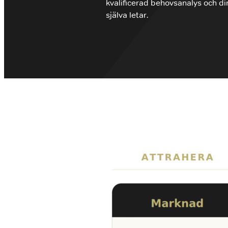
kvalificerad behovsanalys och dir
själva letar.
info@closers.se