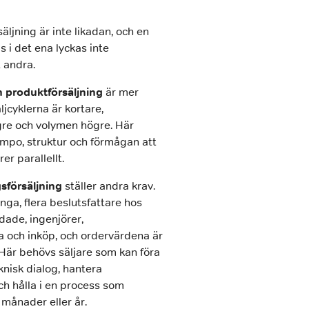
rsäljning är inte likadan, och en
s i det ena lyckas inte
 andra.
 produktförsäljning
är mer
ljcyklerna är kortare,
gre och volymen högre. Här
mpo, struktur och förmågan att
er parallellt.
sförsäljning
ställer andra krav.
ånga, flera beslutsfattare hos
dade, ingenjörer,
 och inköp, och ordervärdena är
 Här behövs säljare som kan föra
knisk dialog, hantera
h hålla i en process som
 månader eller år.