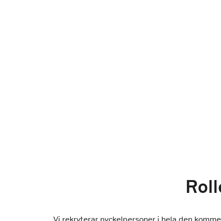
Roll
Vi rekryterar nyckelpersoner i hela den kommers