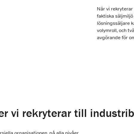
När vi rekrytera
faktiska säljmiljö
lösningssäljare k
volymroll, och tv
avgörande för om
er vi rekryterar till industri
iella organisationen, på alla nivåer.