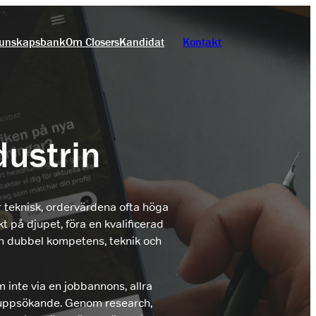
unskapsbank
Om Closers
Kandidat
Kontakt
dustrin
är teknisk, ordervärdena ofta höga
t på djupet, föra en kvalificerad
 en dubbel kompetens, teknik och
m inte via en jobbannons, allra
t uppsökande. Genom research,