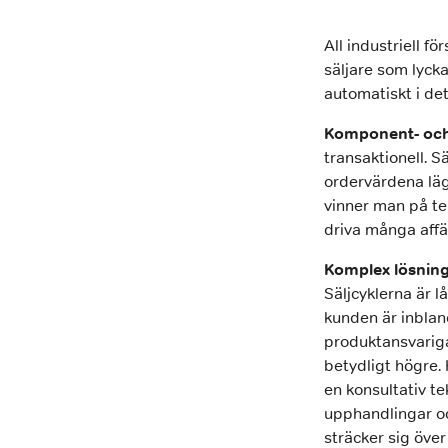
All industriell fö
säljare som lycka
automatiskt i det
Komponent- och
transaktionell. Sä
ordervärdena lä
vinner man på te
driva många affär
Komplex lösning
Säljcyklerna är l
kunden är inblan
produktansvariga
betydligt högre.
en konsultativ te
upphandlingar oc
sträcker sig över