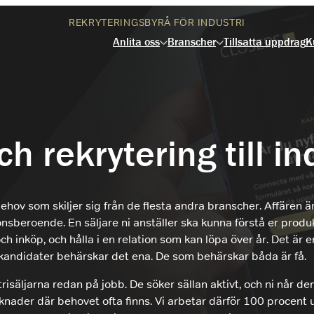
REKRYTERINGSBYRÅ FÖR INDUSTRI
Tillsatta uppdrag
K
Anlita oss
Branscher
 rekrytering till in
Headhunting
Rekrytering Säljare
När ni behöver identifiera och attrahera
Vi rekryterar marknadens främsta säljare
nyckelspelare inom försäljning, marknad
ehov som skiljer sig från de flesta andra branscher. Affären 
B2B.
eller ledning
onsberoende. En säljare ni anställer ska kunna förstå er produk
h inköp, och hålla i en relation som kan löpa över år. Det är
Rekrytering Säljchef
Interim
 kandidater behärskar det ena. De som behärskar båda är få.
Vi rekryterar marknadens främsta
När ni behöver nyckelkompetens under en
säljchefer inom B2B.
trisäljarna redan på jobb. De söker sällan aktivt, och ni når de
tidsbegränsad period
knader där behovet ofta finns. Vi arbetar därför 100 procen