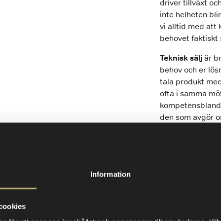
driver tillväxt 
inte helheten blir
vi alltid med att
behovet faktiskt s
Teknisk sälj
är b
behov och er lös
tala produkt med
ofta i samma möt
kompetensblandni
den som avgör om
Key Account Ma
relationerna med
affären och säkra
Information
dem som betyder 
förtroende avgö
cookies
Säljledning
bygge