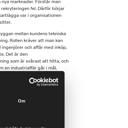
och nya marknader. Förstår man
 rekryteringen fel. Därför börjar
 kartlägga var i organisationen
itter.
ryggan mellan kundens tekniska
ning. Rollen kräver att man kan
 ingenjörer och affär med inköp,
e. Det är den
ng som är svårast att hitta, och
 en industriaffär går i mål.
nager
äger och utvecklar
 era största kunder, fördjupar
r att ni inte tappar mark hos
Om
mest. Här är kontinuitet och
rande.
r och leder organisationen,