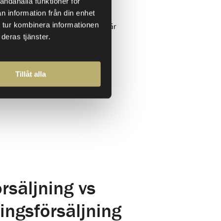
andahålla funktioner för
 och driver resultatet.
n information från din enhet
räver dessutom rätt språk,
 tur kombinera informationen
m och förmåga att bygga affär
deras tjänster.
är affärskritiska roller där en
ks direkt i tillväxten.
Tillåt alla
säljning vs
ingsförsäljning