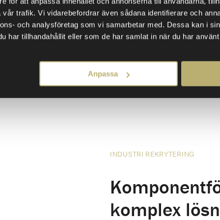
e för att anpassa innehållet och annonserna till användarna, tillh
sätter strukturen
vår trafik. Vi vidarebefordrar även sådana identifierare och anna
Exportansvaret k
nnons- och analysföretag som vi samarbetar med. Dessa kan i sin
marknadskännedo
har tillhandahållit eller som de har samlat in när du har använt 
på distans. Båda 
felrekrytering mär
Anpassa
INDUSTRI REKRYTERING
Komponentför
komplex lösn