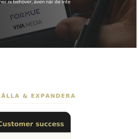
ner ni behöver, även när de inte