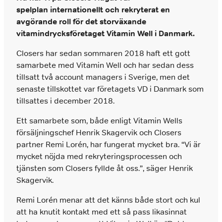
Vi hyr ut säljarna som tar er till nästa nivå.
spelplan
internationellt och rekryterat en
När ni vill hyra in en säljare
avgörande roll för det storväxande
vitamindrycksföretaget Vitamin Well i Danmark.
Chefsrekrytering
Tilläggstjänster
Vi headhuntar nyckelpersoner på ledningsnivå
Closers har sedan sommaren 2018 haft ett gott
När ni behöver konsultation, second opinion,
som skapar resultat.
tester eller utforma arbetsprov
samarbete med Vitamin Well och har sedan dess
tillsatt två account managers i Sverige, men det
Interimslösningar
senaste tillskottet var företagets VD i Danmark som
Prissättning
tillsattes i december 2018.
Interim rekrytering inom försäljning och
Enkel och logisk prissättning baserat på den
management
kompetensnivå ni behöver rekrytera
Ett samarbete som, både enligt Vitamin Wells
försäljningschef Henrik Skagervik och Closers
Rekrytering
partner Remi Lorén, har fungerat mycket bra. “Vi är
Marknadsföring
mycket nöjda med rekryteringsprocessen och
Om du behöver stärka ditt marknadsteam
tjänsten som Closers fyllde åt oss.”, säger Henrik
hjälper vi dig.
Skagervik.
Remi Lorén menar att det känns både stort och kul
att ha knutit kontakt med ett så pass likasinnat