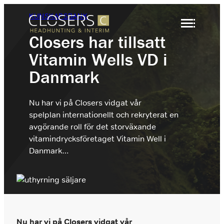
Hoppa
KUNSKAPSBANK
till
innehåll
Closers har tillsatt
Vitamin Wells VD i
Säljrekrytering
Headhunting
Danmark
Rekrytering
Interimslösningar
Nu har vi på Closers vidgat vår
Headhunting
Branscher
spelplan internationellt och rekryterat en
Rekrytering Säljare
Om Closers
När ni behöver identifiera och attrahera
avgörande roll för det storväxande
nyckelspelare inom försäljning, marknad eller
Vi rekryterar marknadens främsta säljare B2B.
ledning
vitamindrycksföretaget Vitamin Well i
Kontakt
Danmark…
Rekrytering Säljchef
Interim
Vi rekryterar marknadens främsta säljchefer
+46 (0)8 410 22 670
När ni behöver nyckelkompetens under en
inom B2B.
tidsbegränsad period
info@closers.se
Hyr en Säljare
Hyr en Säljare
Nu har vi på Closers vidgat vår