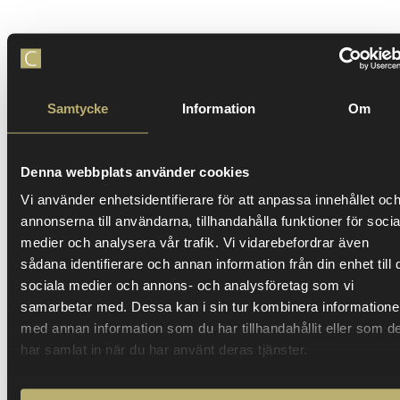
Samtycke
Information
Om
Denna webbplats använder cookies
Promas Sales Academy krattade
Vi använder enhetsidentifierare för att anpassa innehållet oc
manegen för framgång: William blev
annonserna till användarna, tillhandahålla funktioner för socia
toppsäljare på tre månader
medier och analysera vår trafik. Vi vidarebefordrar även
sådana identifierare och annan information från din enhet till 
När William Myr Holmqvist antogs till Promas
sociala medier och annons- och analysföretag som vi
Sales Academy via Closers Headhunting &
samarbetar med. Dessa kan i sin tur kombinera information
Interim, tog karriären fart – snabbt. I dag är han
med annan information som du har tillhandahållit eller som d
en av Promas främsta säljare.
har samlat in när du har använt deras tjänster.
Läs mer