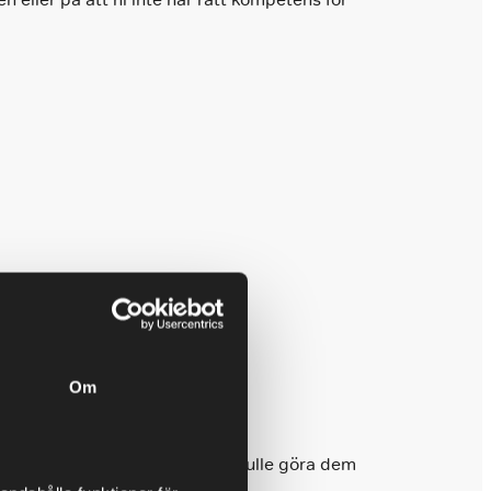
att inte halka efter?
te tänker på.
Om
a göra sitt jobb bättre. Vad skulle göra dem