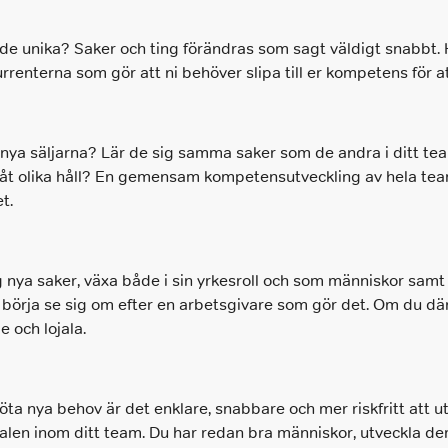
nde unika? Saker och ting förändras som sagt väldigt snabbt.
enterna som gör att ni behöver slipa till er kompetens för at
e nya säljarna? Lär de sig samma saker som de andra i ditt tea
åt olika håll? En gemensam kompetensutveckling av hela tea
t.
ig nya saker, växa både i sin yrkesroll och som människor samt 
de börja se sig om efter en arbetsgivare som gör det. Om du d
 och lojala.
ta nya behov är det enklare, snabbare och mer riskfritt att 
alen inom ditt team. Du har redan bra människor, utveckla dem 