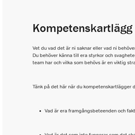
Kompetenskartlägg
Vet du vad det är ni saknar eller vad ni behöv
Du behöver känna till era styrkor och svaghete
team har och vilka som behövs är en viktig st
Tänk på det här när du kompetenskartlägger d
Vad är era framgångsbeteenden och fakto
Vad är det som inte fungerar som det ska 