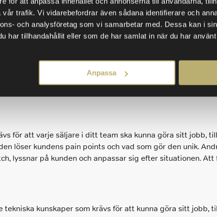
e för att anpassa innehållet och annonserna till användarna, tillh
vår trafik. Vi vidarebefordrar även sådana identifierare och anna
nnons- och analysföretag som vi samarbetar med. Dessa kan i sin
har tillhandahållit eller som de har samlat in när du har använt 
om går att utveckla
Anpassa
rna inom försäljning i tre huvudområden: grundläggande sä
för att varje säljare i ditt team ska kunna göra sitt jobb, t
hur den löser kundens pain points och vad som gör den unik. 
h, lyssnar på kunden och anpassar sig efter situationen. Att f
ekniska kunskaper som krävs för att kunna göra sitt jobb, til