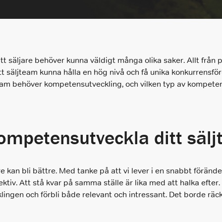
Hyr en Säljare
Hyr en Säljare
Vi hyr ut säljarna som tar er till nästa nivå.
När ni vill hyra in en säljare
Chefsrekrytering
Tilläggstjänster
att säljare behöver kunna väldigt många olika saker. Allt från
Vi headhuntar nyckelpersoner på
 säljteam kunna hålla en hög nivå och få unika konkurrensför
När ni behöver konsultation, second
ledningsnivå som skapar resultat.
opinion, tester eller utforma arbetsprov
team behöver kompetensutveckling, och vilken typ av kompeten
Interimslösningar
Prissättning
Interim rekrytering inom försäljning och
Enkel och logisk prissättning baserat på
management
ompetensutveckla ditt säl
den kompetensnivå ni behöver rekrytera
Rekrytering
Marknadsföring
jare kan bli bättre. Med tanke på att vi lever i en snabbt föränd
ktiv. Att stå kvar på samma ställe är lika med att halka efte
Om du behöver stärka ditt marknadsteam
hjälper vi dig.
klingen och förbli både relevant och intressant. Det borde r