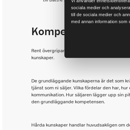
Vi använder enhetsidentifierar
sociala medier och analysera 
till de sociala medier och a
med annan information som du 
Kompetensområden s
Rent övergripande kan vi dela upp kompetense
kunskaper.
De grundläggande kunskaperna är det som krävs 
tjänst som ni säljer. Vilka fördelar den har, 
kommunikation. Hur säljaren lägger upp sin pitc
den grundläggande kompetensen.
Hårda kunskaper handlar huvudsakligen om de t