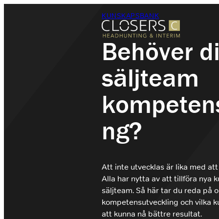
Hoppa
KUNSKAPSBANK
till
innehåll
Behöver di
säljteam
Säljrekrytering
Headhunting
kompetens
Rekrytering
Interimslösningar
ng?
Branscher
Om Closers
Kontakt
Att inte utvecklas är lika med att 
Alla har nytta av att tillföra nya 
säljteam. Så här tar du reda på 
kompetensutveckling och vilka ku
+46 (0)8 410 22 670
att kunna nå bättre resultat.