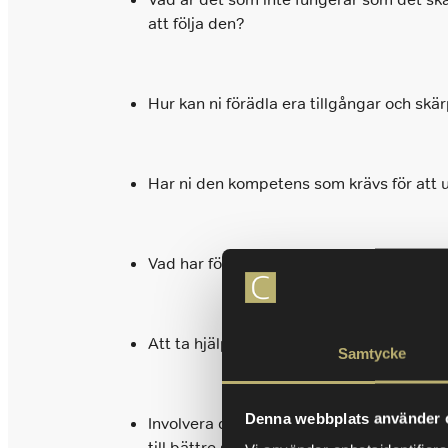
att följa den?
Hur kan ni förädla era tillgångar och sk
Har ni den kompetens som krävs för att 
Vad har förändrats inom er bransch och m
Att ta hjälp av någon utifrån kan ge nya
Samtycke
Denna webbplats använder 
Involvera ditt team i kompetensutvecklin
till bättre säljare och ett bättre team?