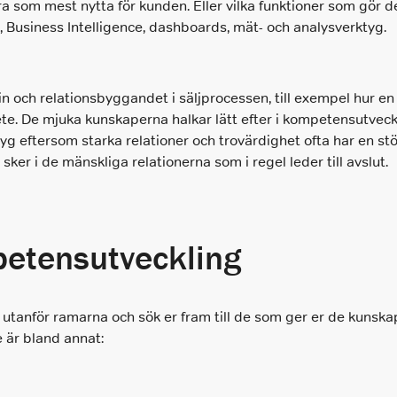
a som mest nytta för kunden. Eller vilka funktioner som gör 
 Business Intelligence, dashboards, mät- och analysverktyg.
och relationsbyggandet i säljprocessen, till exempel hur en 
rbete. De mjuka kunskaperna halkar lätt efter i kompetensutvec
yg eftersom starka relationer och trovärdighet ofta har en stör
ker i de mänskliga relationerna som i regel leder till avslut.
petensutveckling
k utanför ramarna och sök er fram till de som ger er de kunsk
e är bland annat: