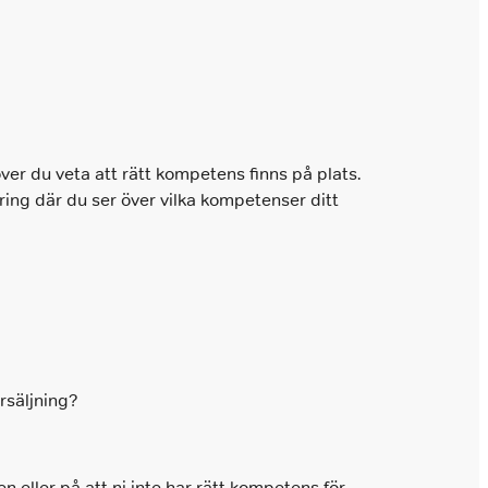
ver du veta att rätt kompetens finns på plats.
ring där du ser över vilka kompetenser ditt
rsäljning?
n eller på att ni inte har rätt kompetens för