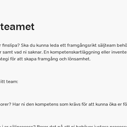
 teamet
er finslipa? Ska du kunna leda ett framgångsrikt säljteam behö
r samt vad ni saknar. En kompetenskartläggning eller invente
rategi för att skapa framgång och lönsamhet.
itt team:
rer? Har ni den kompetens som krävs för att kunna öka er fö
i er säljprocess? Beror det på att ni behöver justera processe