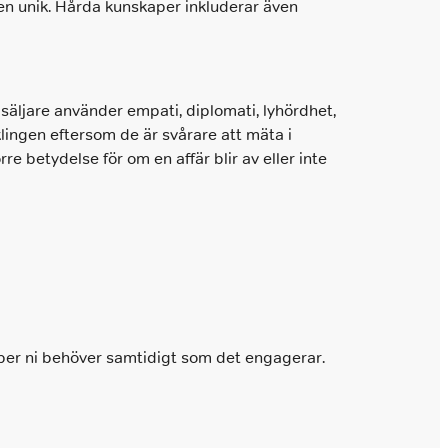
den unik. Hårda kunskaper inkluderar även
säljare använder empati, diplomati, lyhördhet,
klingen eftersom de är svårare att mäta i
re betydelse för om en affär blir av eller inte
aper ni behöver samtidigt som det engagerar.