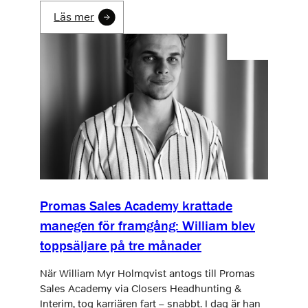
Läs mer
Promas Sales Academy krattade
manegen för framgång: William blev
toppsäljare på tre månader
När William Myr Holmqvist antogs till Promas
Sales Academy via Closers Headhunting &
Interim, tog karriären fart – snabbt. I dag är han