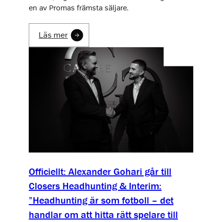
en av Promas främsta säljare.
Läs mer
Officiellt: Alexander Gohari går till
Closers Headhunting & Interim:
”Headhunting är som fotboll – det
handlar om att hitta rätt spelare till