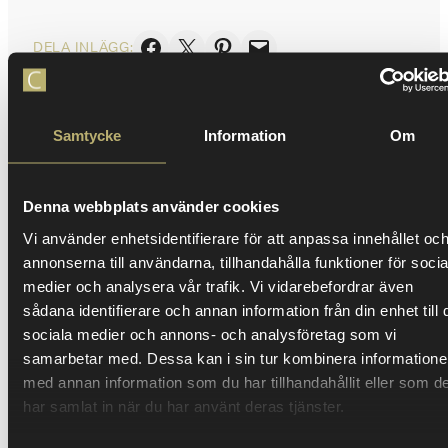
Dela på Facebook
Skicka denna sida med e-post
Dela på Pinterest
Skicka denna sida med e-post
DELA INLÄGG:
Samtycke
Information
Om
KUNSKAPSBANK
Denna webbplats använder cookies
Relaterat innehåll
Vi använder enhetsidentifierare för att anpassa innehållet oc
1
1
annonserna till användarna, tillhandahålla funktioner för socia
medier och analysera vår trafik. Vi vidarebefordrar även
sådana identifierare och annan information från din enhet till 
sociala medier och annons- och analysföretag som vi
samarbetar med. Dessa kan i sin tur kombinera information
med annan information som du har tillhandahållit eller som d
har samlat in när du har använt deras tjänster.