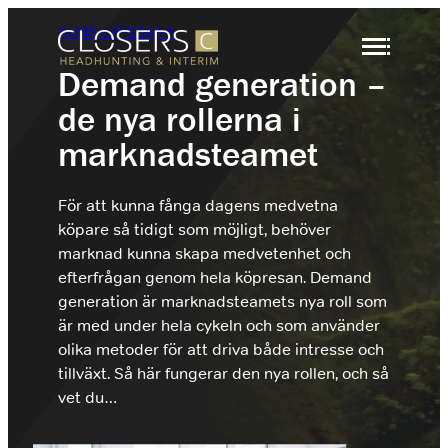
Hoppa
KUNSKAPSBANK
till
innehåll
Demand generation –
de nya rollerna i
Säljrekrytering
Headhunting
marknadsteamet
Rekrytering
Interimslösningar
För att kunna fånga dagens medvetna
Headhunting
Branscher
köpare så tidigt som möjligt, behöver
Rekrytering Säljare
Om Closers
När ni behöver identifiera och attrahera
marknad kunna skapa medvetenhet och
nyckelspelare inom försäljning, marknad eller
Vi rekryterar marknadens främsta säljare B2B.
ledning
efterfrågan genom hela köpresan. Demand
Kontakt
generation är marknadsteamets nya roll som
Rekrytering Säljchef
är med under hela cykeln och som använder
Interim
olika metoder för att driva både intresse och
Vi rekryterar marknadens främsta säljchefer
+46 (0)8 410 22 670
När ni behöver nyckelkompetens under en
inom B2B.
tillväxt. Så här fungerar den nya rollen, och så
tidsbegränsad period
vet du…
info@closers.se
Hyr en Säljare
Hyr en Säljare