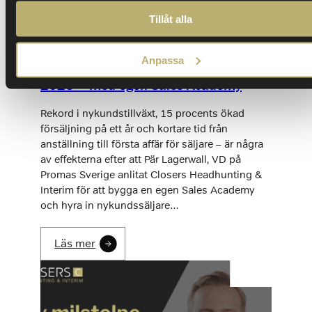
Tillåt alla
Anpassa
Promas slog rekord i nykundstillväxt
2025 – med egen Sales Academy
Rekord i nykundstillväxt, 15 procents ökad
försäljning på ett år och kortare tid från
anställning till första affär för säljare – är några
av effekterna efter att Pär Lagerwall, VD på
Promas Sverige anlitat Closers Headhunting &
Interim för att bygga en egen Sales Academy
och hyra in nykundssäljare…
Läs mer