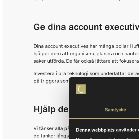
Ge dina account executive
Dina account executives har många bollar i luf
hjälper dem att organisera, planera och hante
saker utförda. De får också lättare att fokus
Investera i bra teknologi som underlättar deras
på triggers som signalerar behov, helst integ
Hjälp dem med deras lån
Samtycke
Vi tänker alla på framtiden. Inte bara i termer
Denna webbplats använder 
de tänker långsiktigt och ser på sitt jobb som