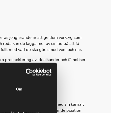
a deras jonglerande är att ge dem verktyg som
 reda kan de lägga mer av sin tid på att få
 fullt med vad de ska göra, med vem och när.
era prospektering av idealkunder och få notiser
 verktyg för samtalshantering.
Om
 account executives vill något med sin karriär;
te kommer någonstans i sin nuvarande position