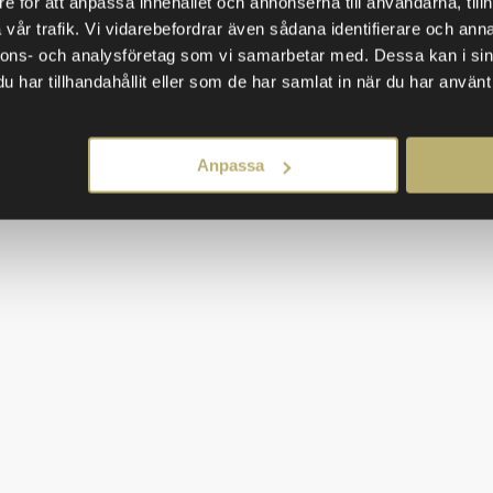
e för att anpassa innehållet och annonserna till användarna, tillh
.
vår trafik. Vi vidarebefordrar även sådana identifierare och anna
nnons- och analysföretag som vi samarbetar med. Dessa kan i sin
arriär. Har någon chefsambitioner? Ge den personen mer ansva
har tillhandahållit eller som de har samlat in när du har använt 
upp vad som driver dem i det långa loppet. När du hjälper di
r driv och bättre resultat i det dagliga säljarbetet.
Anpassa
amgångsrika account executives? Vi på Closers identifierar 