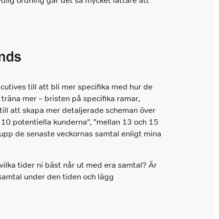
dlig ordning går det så mycket lättare att
änds
cutives till att bli mer specifika med hur de
 träna mer – bristen på specifika ramar,
till att skapa mer detaljerade scheman över
 10 potentiella kunderna”, ”mellan 13 och 15
lja upp de senaste veckornas samtal enligt mina
vilka tider ni bäst når ut med era samtal? Är
 samtal under den tiden och lägg