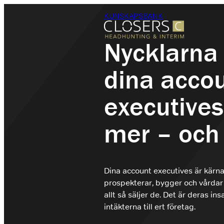
Hoppa
KUNSKAPSBANK
till
innehåll
Nycklarna
dina acco
Säljrekrytering
Headhunting
executives 
Rekrytering
Interimslösningar
mer – och 
Branscher
Om Closers
Kontakt
Dina account executives är kärnan
prospekterar, bygger och vårdar 
allt så säljer de. Det är deras in
intäkterna till ert företag.
+46 (0)8 410 22 670