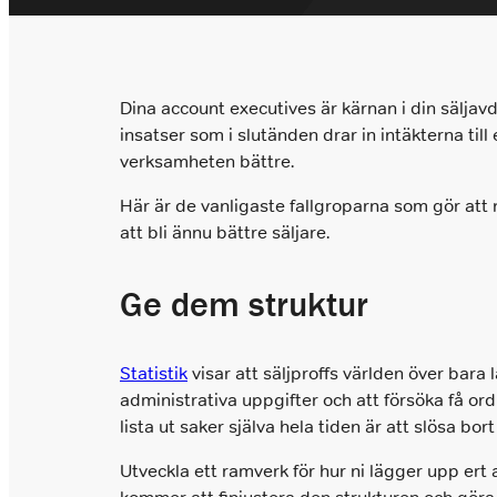
info@closers.se
Dina account executives är kärnan i din säljavd
insatser som i slutänden drar in intäkterna til
verksamheten bättre.
Här är de vanligaste fallgroparna som gör att n
att bli ännu bättre säljare.
Ge dem struktur
Statistik
visar att säljproffs världen över bara 
administrativa uppgifter och att försöka få ordn
lista ut saker själva hela tiden är att slösa b
Utveckla ett ramverk för hur ni lägger upp ert a