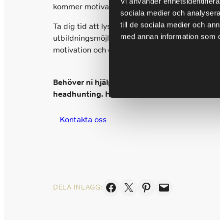
Vi använder enhetsidentifierar
kommer motivationen förr eller senare att dala
sociala medier och analysera 
till de sociala medier och a
Ta dig tid att lyssna på vad de vill med sin k
med annan information som du 
utbildningsmöjligheter. Var lyhörd och fånga 
motivation och engagemang. Vilket leder till me
Behöver ni hjälp med att hitta drivna och fr
headhunting. Hör av dig till oss!
Kontakta oss
Dela på Facebook
Skicka denna sida med e-post
Dela på Pinterest
Skicka denna sida med e-post
DELA INLÄGG: