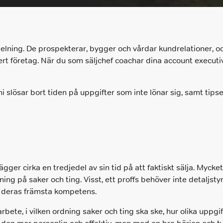
Hyr en Säljare
Hyr en Säljare
Vi hyr ut säljarna som tar er till nästa nivå.
När ni vill hyra in en säljare
elning. De prospekterar, bygger och vårdar kundrelationer, och
Chefsrekrytering
Tilläggstjänster
l ert företag. När du som säljchef coachar dina account executiv
Vi headhuntar nyckelpersoner på
När ni behöver konsultation, second
ledningsnivå som skapar resultat.
opinion, tester eller utforma arbetsprov
i slösar bort tiden på uppgifter som inte lönar sig, samt tips
Interimslösningar
Prissättning
Interim rekrytering inom försäljning och
Enkel och logisk prissättning baserat på
management
den kompetensnivå ni behöver rekrytera
Rekrytering
lägger cirka en tredjedel av sin tid på att faktiskt sälja. Myck
Marknadsföring
ing på saker och ting. Visst, ett proffs behöver inte detaljstyr
Om du behöver stärka ditt marknadsteam
ort deras främsta kompetens.
hjälper vi dig.
rbete, i vilken ordning saker och ting ska ske, hur olika uppgi