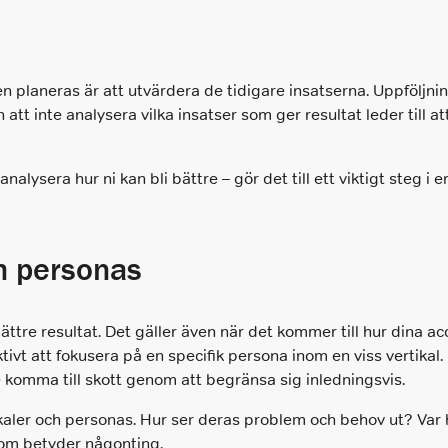
n planeras är att utvärdera de tidigare insatserna. Uppföljning 
men att inte analysera vilka insatser som ger resultat leder till
alysera hur ni kan bli bättre – gör det till ett viktigt steg i e
ch personas
bättre resultat. Det gäller även när det kommer till hur dina ac
ektivt att fokusera på en specifik persona inom en viss vertikal.
 komma till skott genom att begränsa sig inledningsvis.
ikaler och personas. Hur ser deras problem och behov ut? Var 
som betyder någonting.