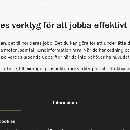
s verktyg för att jobba effektivt
ten, det tillhör deras jobb. Det du kan göra för att underlätt
ra möten, samtal, kundinformation m.m. När de har ordning och
era på värdeskapande uppgifter när de inte behöver ha huvudet
 arbete, till exempel prospekteringsverktyg för att effektivis
rerat med ett CRM-system, en sales engagement plattform och
gsiktiga mål
Information
 av att nå den här veckans eller månadens mål och kvoter. Dina
cookies
 ett steg på karriärvägen de vill vandra. Känner de att de in