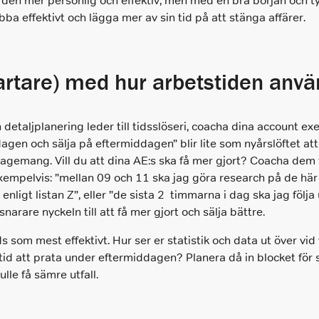
den mer personlig och effektiv, men med en bra början och ty
obba effektivt och lägga mer av sin tid på att stänga affärer.
artare) med hur arbetstiden anv
 detaljplanering leder till tidsslöseri, coacha dina account exe
gen och sälja på eftermiddagen” blir lite som nyårslöftet att
gemang. Vill du att dina AE:s ska få mer gjort? Coacha dem 
xempelvis: ”mellan 09 och 11 ska jag göra research på de här
g enligt listan Z”, eller ”de sista 2 timmarna i dag ska jag fö
 snarare nyckeln till att få mer gjort och sälja bättre.
som mest effektivt. Hur ser er statistik och data ut över vid 
 tid att prata under eftermiddagen? Planera då in blocket för
le få sämre utfall.