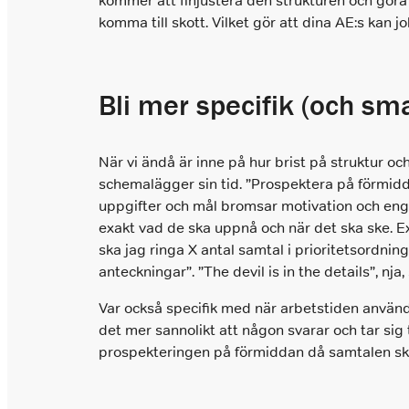
kommer att finjustera den strukturen och göra 
komma till skott. Vilket gör att dina AE:s kan j
Bli mer specifik (och sm
När vi ändå är inne på hur brist på struktur och
schemalägger sin tid. ”Prospektera på förmidda
uppgifter och mål bromsar motivation och enga
exakt vad de ska uppnå och när det ska ske. E
ska jag ringa X antal samtal i prioritetsordnin
anteckningar”. ”The devil is in the details”, nja,
Var också specifik med när arbetstiden används 
det mer sannolikt att någon svarar och tar sig
prospekteringen på förmiddan då samtalen skul