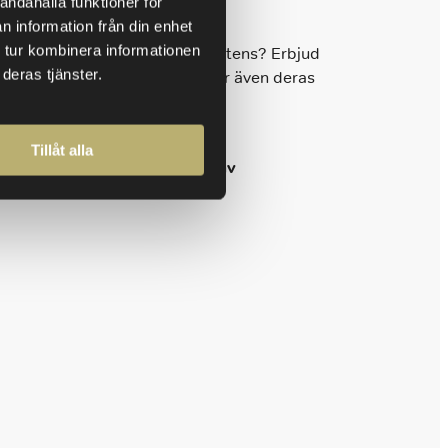
andahålla funktioner för
n information från din enhet
 tur kombinera informationen
r. Vill någon utveckla sin kompetens? Erbjud
deras tjänster.
na medarbetare att växa så växer även deras
Tillåt alla
och attraherar dem med hjälp av