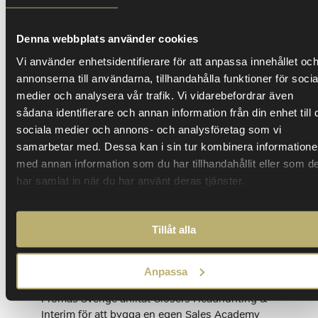
Denna webbplats använder cookies
Vi använder enhetsidentifierare för att anpassa innehållet oc
annonserna till användarna, tillhandahålla funktioner för socia
medier och analysera vår trafik. Vi vidarebefordrar även
sådana identifierare och annan information från din enhet till 
sociala medier och annons- och analysföretag som vi
samarbetar med. Dessa kan i sin tur kombinera information
med annan information som du har tillhandahållit eller som d
har samlat in när du har använt deras tjänster.
Promas slog rekord i nykundstillväxt
2025 – med egen Sales Academy
Tillåt alla
Rekord i nykundstillväxt, 15 procents ökad
försäljning på ett år och kortare tid från
anställning till första affär för säljare – är några
Anpassa
av effekterna efter att Pär Lagerwall, VD på
Promas Sverige anlitat Closers Headhunting &
Interim för att bygga en egen Sales Academy