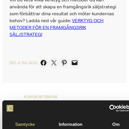
använda för att skapa en framgångsrik säljstrategi
som förbättrar dina resultat och möter kundernas
behov? Ladda ned vår guide:
VERKTYG OCH
METODER FÖR EN FRAMGÅNGSRIK
SÄLJSTRATEGI
Dela på Facebook
Skicka denna sida med e-post
Dela på Pinterest
Skicka denna sida med e-post
DELA INLÄGG:
KUNSKAPSBANK
Relaterat innehåll
1
1
Samtycke
Information
Om