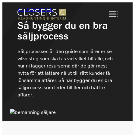
Hoppa
KUNSKAPSBANK
till
innehåll
Så bygger du en bra
säljprocess
Säljrekrytering
Headhunting
Rekrytering
Säljprocessen är den guide som låter er se
Interimslösningar
vilka steg som ska tas vid vilket tillfälle, och
Headhunting
Branscher
hur ni lägger resurserna där de gör mest
Rekrytering Säljare
Om Closers
När ni behöver identifiera och attrahera
nytta för att lättare nå ut till rätt kunder få
nyckelspelare inom försäljning, marknad eller
Vi rekryterar marknadens främsta säljare B2B.
lönsamma affärer. Så här bygger du en bra
ledning
Kontakt
säljprocess som leder till fler och bättre
affärer.
Rekrytering Säljchef
Interim
Vi rekryterar marknadens främsta säljchefer
+46 (0)8 410 22 670
När ni behöver nyckelkompetens under en
inom B2B.
tidsbegränsad period
info@closers.se
Hyr en Säljare
Hyr en Säljare