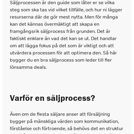
Säljprocessen är den guide som låter er se vilka
Vi hyr ut säljarna som tar er till nästa nivå.
När ni vill hyra in en säljare
steg som ska tas vid vilket tillfälle, och hur ni lägger
resurserna där de gör mest nytta. Men för många
Chefsrekrytering
kan det kännas övermäktigt att skapa en
Tilläggstjänster
framgångsrik säljprocess från grunden. Det är
Vi headhuntar nyckelpersoner på ledningsnivå
När ni behöver konsultation, second opinion,
som skapar resultat.
faktiskt enklare än vad det kan se ut. Det handlar
tester eller utforma arbetsprov
om att lägga fokus på det som är viktigt och att
utvärdera processen för att optimera den. Så här
Interimslösningar
Prissättning
bygger du en bra säljprocess som leder till fler
Interim rekrytering inom försäljning och
Enkel och logisk prissättning baserat på den
lönsamma deals.
management
kompetensnivå ni behöver rekrytera
Rekrytering
Marknadsföring
Varför en säljprocess?
Om du behöver stärka ditt marknadsteam
hjälper vi dig.
Även om de flesta säljare anser att försäljning
bygger på mänskliga värden som kommunikation,
förståelse och förtroende, så behövs det en struktur