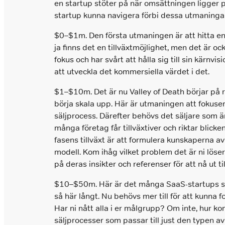
en startup stöter på när omsättningen ligge
startup kunna navigera förbi dessa utmaningar 
$0–$1m. Den första utmaningen är att hitta e
ja finns det en tillväxtmöjlighet, men det är 
fokus och har svårt att hålla sig till sin kärnvi
att utveckla det kommersiella värdet i det.
$1–$10m. Det är nu Valley of Death börjar på ri
börja skala upp. Här är utmaningen att fokuser
säljprocess. Därefter behövs det säljare som 
många företag får tillväxtiver och riktar blic
fasens tillväxt är att formulera kunskaperna av 
modell. Kom ihåg vilket problem det är ni löse
på deras insikter och referenser för att nå ut ti
$10–$50m. Här är det många SaaS-startups som
så här långt. Nu behövs mer till för att kunna
Har ni nått alla i er målgrupp? Om inte, hur ko
säljprocesser som passar till just den typen a