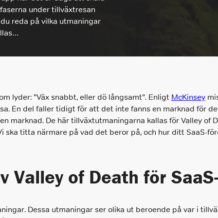
Hyr en Säljare
faserna under tillväxtresan
Hyr en Säljare
år du reda på vilka utmaningar
Vi hyr ut säljarna som tar er till nästa nivå.
När ni vill hyra in en säljare
ällas…
Chefsrekrytering
Tilläggstjänster
Vi headhuntar nyckelpersoner på
När ni behöver konsultation, second
ledningsnivå som skapar resultat.
opinion, tester eller utforma arbetsprov
om lyder: ”Väx snabbt, eller dö långsamt”. Enligt
McKinsey
mis
Interimslösningar
Prissättning
sa. En del faller tidigt för att det inte fanns en marknad för d
Interim rekrytering inom försäljning och
t en marknad. De här tillväxtutmaningarna kallas för Valley o
Enkel och logisk prissättning baserat på
management
den kompetensnivå ni behöver rekrytera
ska titta närmare på vad det beror på, och hur ditt SaaS-för
Rekrytering
Marknadsföring
v Valley of Death för SaaS
Om du behöver stärka ditt marknadsteam
hjälper vi dig.
ngar. Dessa utmaningar ser olika ut beroende på var i tillväx