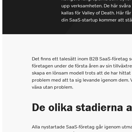
upp verksamheten. De här svåra 
info@closers.se
kallas för Valley of Death. Här f
din SaaS-startup kommer att st
Det finns ett talesätt inom B2B SaaS-företag s
företagen under de första åren av sin tillväxtre
skapa en lönsam modell trots att de har hitta
problem med att ta sig levande igenom dem. Vi 
växa utan problem.
De olika stadierna a
Alla nystartade SaaS-företag går igenom utmani