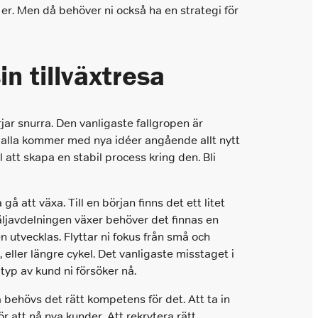
 er. Men då behöver ni också ha en strategi för
n tillväxtresa
ar snurra. Den vanligaste fallgropen är
och alla kommer med nya idéer angående allt nytt
l att skapa en stabil process kring den. Bli
 att växa. Till en början finns det ett litet
javdelningen växer behöver det finnas en
 utvecklas. Flyttar ni fokus från små och
 eller längre cykel. Det vanligaste misstaget i
typ av kund ni försöker nå.
a behövs det rätt kompetens för det. Att ta in
ör att nå nya kunder. Att rekrytera rätt