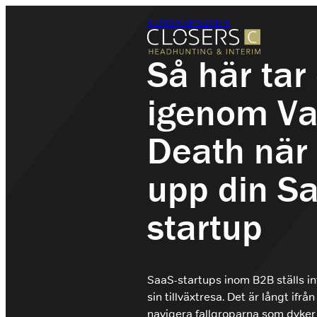
Hoppa
KUNSKAPSBANK
till
innehåll
Så här tar
igenom Val
Säljrekrytering
Headhunting
Death när 
Rekrytering
Interimslösningar
upp din S
Branscher
Om Closers
startup
Kontakt
SaaS-startups inom B2B ställs 
sin tillväxtresa. Det är långt ifrå
+46 (0)8 410 22 670
navigera fallgroparna som dyker 