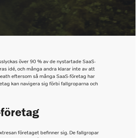
slyckas över 90 % av de nystartade SaaS-
eras idé, och många andra klarar inte av att
f Death eftersom så många SaaS-företag har
etag kan navigera sig förbi fallgroparna och
-företag
tresan företaget befinner sig. De fallgropar