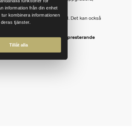
andahålla funktioner för
n information från din enhet
 tur kombinera informationen
er er att nå en större marknad. Det kan också
deras tjänster.
cialiserade på att rekrytera högpresterande
Tillåt alla