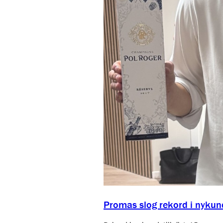
Promas slog rekord i nykun