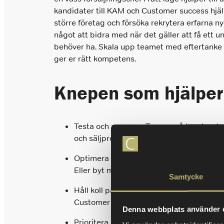
kandidater till KAM och Customer success hjälpe
större företag och försöka rekrytera erfarna 
något att bidra med när det gäller att få ett u
behöver ha. Skala upp teamet med eftertanke oc
ger er rätt kompetens.
Knepen som hjälper 
Testa och anpassa. Ta vara på kund- och m
och säljprocesser. Startups som lyckas ä
Optimera försäljningsprocessen. Ger en m
Eller byt modell om det visar sig att ni är
Samtycke
Håll koll på era viktiga KPI:er. Viktiga 
Customer Acquisition Cost. Det är mätvärde
Denna webbplats använder 
Prioritera kundnöjdhet. Kundbortfall är 