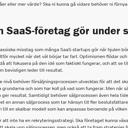
åer eller mer värde? Ska ni kunna gå vidare behöver ni förnya
 SaaS-företag gör under si
klassiska misstag som många SaaS-startups gör när hjulen börj
alltför mycket när det väl börjar tar fart. Optimismen flödar 
 då att fokusera på den idé som faktiskt fungerar, och att se til
 bevisligen leder till resultat.
nivå behöver försäljningsprocessen utvecklas för att det ska gå
rundarna och som har koll på vad som fungerar. Men när säl
 ger resultat. Samtidigt behöver säljprocessen även hela tiden
t en annan säljprocess som tar hänsyn till fler beslutsfattare,
en till en skalbar modell som kan anpassas beroende på vilken 
r att inte ha en rekryteringsstrategi. Ska företaget kunna väx
l att skala upp säljprocessen, men också att ta fram strategier f