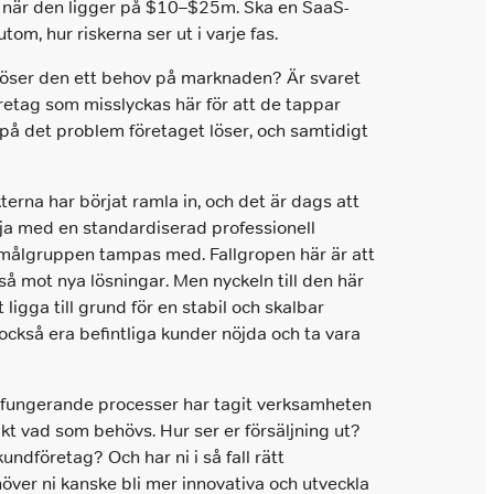
 när den ligger på $10–$25m. Ska en SaaS-
m, hur riskerna ser ut i varje fas.
Löser den ett behov på marknaden? Är svaret
öretag som misslyckas här för att de tappar
kus på det problem företaget löser, och samtidigt
terna har börjat ramla in, och det är dags att
rja med en standardiserad professionell
r målgruppen tampas med. Fallgropen här är att
så mot nya lösningar. Men nyckeln till den här
ligga till grund för en stabil och skalbar
 också era befintliga kunder nöjda och ta vara
, fungerande processer har tagit verksamheten
kt vad som behövs. Hur ser er försäljning ut?
undföretag? Och har ni i så fall rätt
höver ni kanske bli mer innovativa och utveckla