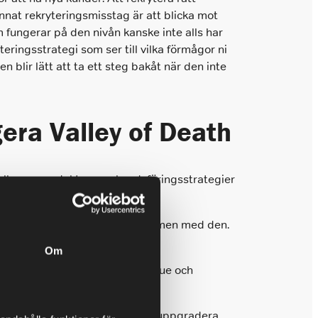
annat rekryteringsmisstag är att blicka mot
 fungerar på den nivån kanske inte alls har
eringsstrategi som ser till vilka förmågor ni
blir lätt att ta ett steg bakåt när den inte
era Valley of Death
 alla era produkter, marknadsföringsstrategier
, identifiera och åtgärda problemen med den.
Om
hurn rate, Customer Lifetime Value och
r om ni rör er åt rätt håll.
sina avtal, är mer benägna att uppgradera,