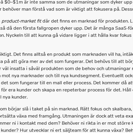
r på $0–$1m är inte samma som de utmaningar som dyker upp
behöver man förstå vad som är viktigt att fokusera på. Dessuto
n
product-market fit
där det finns en marknad för produkten. 
också då den första fallgropen dyker upp. Det är många SaaS-f
sion. Nyckeln till att kunna gå vidare ligger i att hålla kvar fo
ktigt. Det finns alltså en produkt som marknaden vill ha, intäk
a på att göra mer av det som fungerar. Det behövs till att bö
är väl insatta i såväl produkten som de behov och utmaninga
ken mot nya marknader och till nya kundsegment. Eventuellt ock
det som fungerar till en mall eller process. Det kommer då att 
r för era kunder och skapa en repeterbar process för det. Håll
ll nya kunder.
 börjar slå i taket på sin marknad. Rätt fokus och skalbara
 fortsätta växa med framgång. Utmaningen är dock att veta exa
mmer ni i kontakt med dem? Behöver ni rikta in er mot större k
v kunder? Hur utvecklar ni ert säljteam för att kunna växa? Be