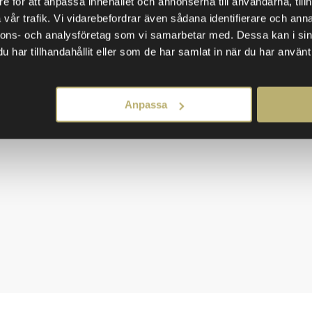
e för att anpassa innehållet och annonserna till användarna, tillh
mbassadörer.
vår trafik. Vi vidarebefordrar även sådana identifierare och anna
nnons- och analysföretag som vi samarbetar med. Dessa kan i sin
omplettera ert erbjudande och samarbeta med dem. Det hjälp
har tillhandahållit eller som de har samlat in när du har använt 
erbjuder.
h säljledare för att kunna växa på rätt sätt. Closers är spe
s!
Anpassa