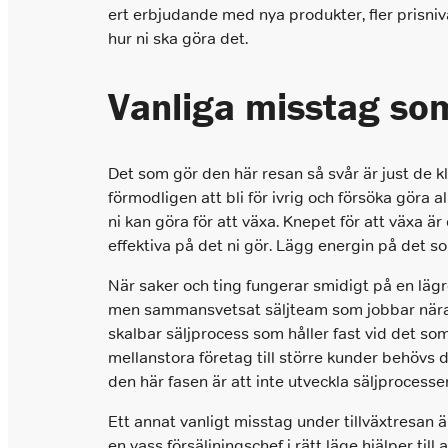
ert erbjudande med nya produkter, fler prisniv
hur ni ska göra det.
Vanliga misstag som
Det som gör den här resan så svår är just de 
förmodligen att bli för ivrig och försöka göra 
ni kan göra för att växa. Knepet för att växa är
effektiva på det ni gör. Lägg energin på det som
När saker och ting fungerar smidigt på en lägre 
men sammansvetsat säljteam som jobbar nära g
skalbar säljprocess som håller fast vid det som
mellanstora företag till större kunder behövs de
den här fasen är att inte utveckla säljprocess
Ett annat vanligt misstag under tillväxtresan ä
en vass försäljningschef i rätt läge hjälper til