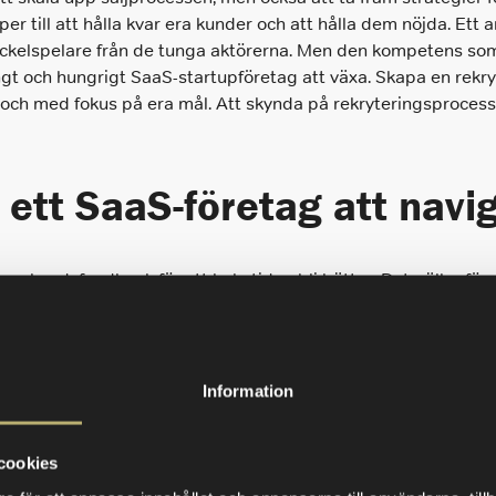
r till att hålla kvar era kunder och att hålla dem nöjda. Ett 
nyckelspelare från de tunga aktörerna. Men den kompetens som
ngt och hungrigt SaaS-startupföretag att växa. Skapa en rekryt
h med fokus på era mål. Att skynda på rekryteringsprocessen 
ett SaaS-företag att navig
arknadsfeedback för att hela tiden bli bättre. Det gäller för
r lyhörda och snabba på att anpassa sig.
etod inte de förväntade intäkterna eller har en för hög CAC
 inne på fel spår.
Information
mått för B2B SaaS är bland annat Monthly Recurring Revenue, c
n som ger er insikter i om ni har fastnat i Valley of Death elle
cookies
en av SaaS-startups största utmaningar. Nöjda kunder förnyar 