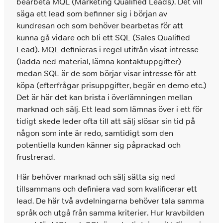
bearbeta MQL (Marketing Qualified Leads). Det vill
säga ett lead som befinner sig i början av
kundresan och som behöver bearbetas för att
kunna gå vidare och bli ett SQL (Sales Qualified
Lead). MQL definieras i regel utifrån visat intresse
(ladda ned material, lämna kontaktuppgifter)
medan SQL är de som börjar visar intresse för att
köpa (efterfrågar prisuppgifter, begär en demo etc.)
Det är här det kan brista i överlämningen mellan
marknad och sälj. Ett lead som lämnas över i ett för
tidigt skede leder ofta till att sälj slösar sin tid på
någon som inte är redo, samtidigt som den
potentiella kunden känner sig påprackad och
frustrerad.
Här behöver marknad och sälj sätta sig ned
tillsammans och definiera vad som kvalificerar ett
lead. De här två avdelningarna behöver tala samma
språk och utgå från samma kriterier. Hur kravbilden