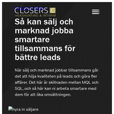
Hoppa
KUNSKAPSBANK
till
innehåll
Så kan sälj och
marknad jobba
Säljrekrytering
Headhunting
smartare
Rekrytering
tillsammans för
Interimslösningar
Headhunting
Branscher
bättre leads
Rekrytering Säljare
Om Closers
När ni behöver identifiera och attrahera
nyckelspelare inom försäljning, marknad eller
Vi rekryterar marknadens främsta säljare B2B.
ledning
När sälj och marknad jobbar tillsammans går
Kontakt
det att höja kvaliteten på leads och göra fler
Rekrytering Säljchef
affärer. Det här är skillnaden mellan MQL och
Interim
SQL, och så här kan ni arbeta smartare med
Vi rekryterar marknadens främsta säljchefer
+46 (0)8 410 22 670
När ni behöver nyckelkompetens under en
inom B2B.
dem för att öka omsättningen.
tidsbegränsad period
info@closers.se
Hyr en Säljare
Hyr en Säljare