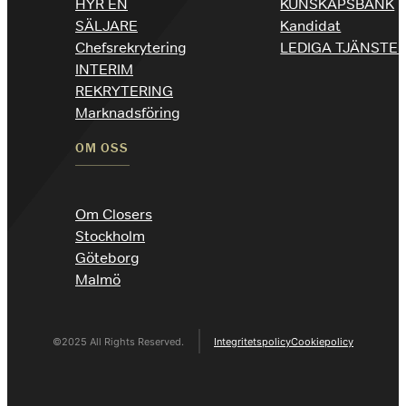
HYR EN
KUNSKAPSBANK
SÄLJARE
Kandidat
Chefsrekrytering
LEDIGA TJÄNSTE
INTERIM
REKRYTERING
Marknadsföring
OM OSS
Om Closers
Stockholm
Göteborg
Malmö
©2025 All Rights Reserved.
Integritetspolicy
Cookiepolicy