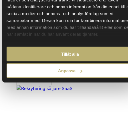
Promas slog rekord i nykundstillväxt
sådana identifierare och annan information från din enhet till 
2025 – med egen Sales Academy
sociala medier och annons- och analysföretag som vi
samarbetar med. Dessa kan i sin tur kombinera information
Rekord i nykundstillväxt, 15 procents ökad
med annan information som du har tillhandahållit eller som d
försäljning på ett år och kortare tid från
har samlat in när du har använt deras tjänster.
anställning till första affär för säljare – är några
av effekterna efter att Pär Lagerwall, VD på
Promas Sverige anlitat Closers Headhunting &
Tillåt alla
Interim för att bygga en egen Sales Academy
och hyra in nykundssäljare…
Anpassa
Läs mer