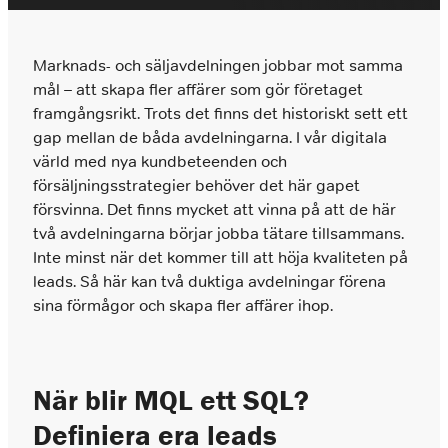
Vi hyr ut säljarna som tar er till nästa nivå.
När ni vill hyra in en säljare
Marknads- och säljavdelningen jobbar mot samma
Chefsrekrytering
Tilläggstjänster
mål – att skapa fler affärer som gör företaget
Vi headhuntar nyckelpersoner på ledningsnivå
framgångsrikt. Trots det finns det historiskt sett ett
När ni behöver konsultation, second opinion,
som skapar resultat.
tester eller utforma arbetsprov
gap mellan de båda avdelningarna. I vår digitala
värld med nya kundbeteenden och
Interimslösningar
försäljningsstrategier behöver det här gapet
Prissättning
Interim rekrytering inom försäljning och
försvinna. Det finns mycket att vinna på att de här
Enkel och logisk prissättning baserat på den
management
kompetensnivå ni behöver rekrytera
två avdelningarna börjar jobba tätare tillsammans.
Inte minst när det kommer till att höja kvaliteten på
Rekrytering
leads. Så här kan två duktiga avdelningar förena
Marknadsföring
sina förmågor och skapa fler affärer ihop.
Om du behöver stärka ditt marknadsteam
hjälper vi dig.
När blir MQL ett SQL?
Definiera era leads