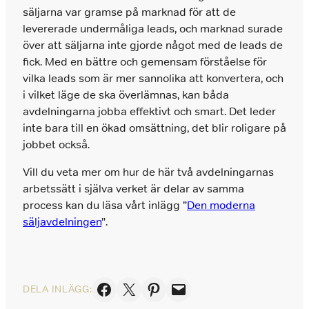
säljarna var gramse på marknad för att de
levererade undermåliga leads, och marknad surade
över att säljarna inte gjorde något med de leads de
fick. Med en bättre och gemensam förståelse för
vilka leads som är mer sannolika att konvertera, och
i vilket läge de ska överlämnas, kan båda
avdelningarna jobba effektivt och smart. Det leder
inte bara till en ökad omsättning, det blir roligare på
jobbet också.
Vill du veta mer om hur de här två avdelningarnas
arbetssätt i själva verket är delar av samma
process kan du läsa vårt inlägg ”
Den moderna
säljavdelningen
”.
Dela på Facebook
Skicka denna sida med e-post
Dela på Pinterest
Skicka denna sida med e-post
DELA INLÄGG: