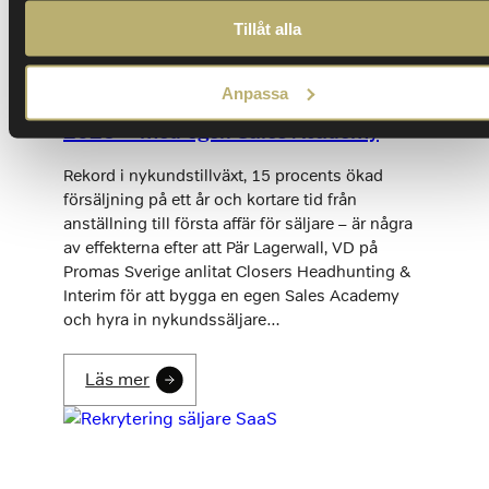
Tillåt alla
Anpassa
Promas slog rekord i nykundstillväxt
2025 – med egen Sales Academy
Rekord i nykundstillväxt, 15 procents ökad
försäljning på ett år och kortare tid från
anställning till första affär för säljare – är några
av effekterna efter att Pär Lagerwall, VD på
Promas Sverige anlitat Closers Headhunting &
Interim för att bygga en egen Sales Academy
och hyra in nykundssäljare…
Läs mer