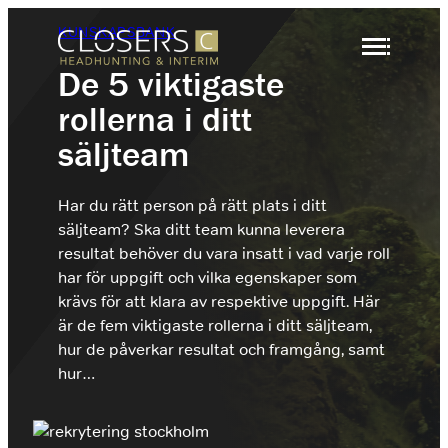
Hoppa
KUNSKAPSBANK
till
innehåll
De 5 viktigaste
rollerna i ditt
Säljrekrytering
Headhunting
säljteam
Rekrytering
Interimslösningar
Har du rätt person på rätt plats i ditt
Headhunting
Branscher
säljteam? Ska ditt team kunna leverera
Rekrytering Säljare
Om Closers
När ni behöver identifiera och attrahera
resultat behöver du vara insatt i vad varje roll
nyckelspelare inom försäljning, marknad eller
Vi rekryterar marknadens främsta säljare B2B.
ledning
har för uppgift och vilka egenskaper som
Kontakt
krävs för att klara av respektive uppgift. Här
Rekrytering Säljchef
är de fem viktigaste rollerna i ditt säljteam,
Interim
hur de påverkar resultat och framgång, samt
Vi rekryterar marknadens främsta säljchefer
+46 (0)8 410 22 670
När ni behöver nyckelkompetens under en
inom B2B.
hur…
tidsbegränsad period
info@closers.se
Hyr en Säljare
Hyr en Säljare