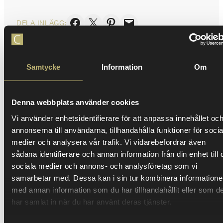
Dela på Facebook
Skicka denna sida med e-post
Dela på Pinterest
Skicka denna sida med e-post
DELA INLÄGG:
Samtycke
Information
Om
KUNSKAPSBANK
Denna webbplats använder cookies
Relaterat innehåll
Vi använder enhetsidentifierare för att anpassa innehållet oc
1
1
annonserna till användarna, tillhandahålla funktioner för socia
medier och analysera vår trafik. Vi vidarebefordrar även
sådana identifierare och annan information från din enhet till 
sociala medier och annons- och analysföretag som vi
samarbetar med. Dessa kan i sin tur kombinera information
med annan information som du har tillhandahållit eller som d
har samlat in när du har använt deras tjänster.