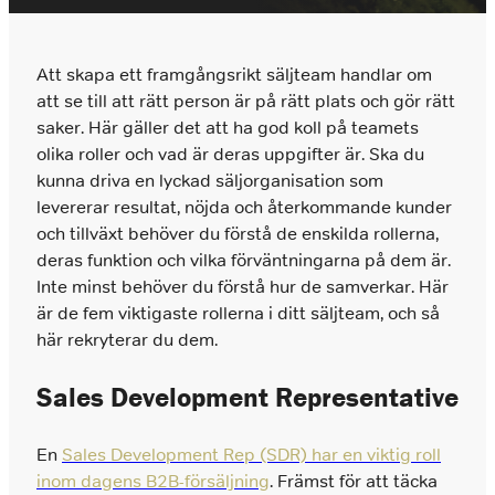
Vi hyr ut säljarna som tar er till nästa nivå.
När ni vill hyra in en säljare
Att skapa ett framgångsrikt säljteam handlar om
Chefsrekrytering
Tilläggstjänster
att se till att rätt person är på rätt plats och gör rätt
Vi headhuntar nyckelpersoner på ledningsnivå
När ni behöver konsultation, second opinion,
saker. Här gäller det att ha god koll på teamets
som skapar resultat.
tester eller utforma arbetsprov
olika roller och vad är deras uppgifter är. Ska du
kunna driva en lyckad säljorganisation som
Interimslösningar
Prissättning
levererar resultat, nöjda och återkommande kunder
Interim rekrytering inom försäljning och
och tillväxt behöver du förstå de enskilda rollerna,
Enkel och logisk prissättning baserat på den
management
kompetensnivå ni behöver rekrytera
deras funktion och vilka förväntningarna på dem är.
Inte minst behöver du förstå hur de samverkar. Här
Rekrytering
är de fem viktigaste rollerna i ditt säljteam, och så
Marknadsföring
här rekryterar du dem.
Om du behöver stärka ditt marknadsteam
hjälper vi dig.
Sales Development Representative
En
Sales Development Rep (SDR) har en viktig roll
inom dagens B2B-försäljning
. Främst för att täcka